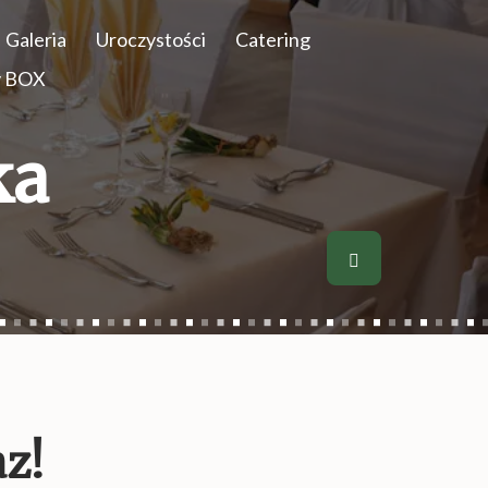
Galeria
Uroczystości
Catering
y BOX
ka
az!