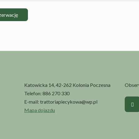
ezerwację
Katowicka 14, 42-262 Kolonia Poczesna
Obserw
Telefon:
886 270 330
E-mail:
trattoriapiecykowa@wp.pl
Mapa dojazdu