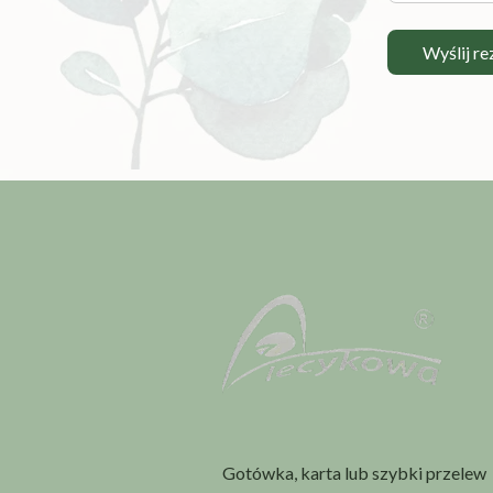
Wyślij r
Gotówka, karta lub szybki przelew