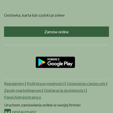
Gotówka, karta lub szybki przelew
Zamów online
Regulaminy
|
Polityka prywatności
|
Ustawienia ciasteczek
|
Zgody marketingowe
|
Deklaracja dostępności
|
Panel Administratora
Uruchom zamówienia online w swojej firmie!