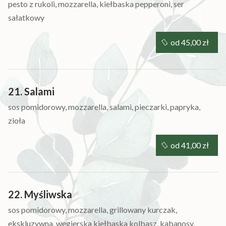
pesto z rukoli, mozzarella, kiełbaska pepperoni, ser
sałatkowy
od 45,00 zł
21. Salami
sos pomidorowy, mozzarella, salami, pieczarki, papryka,
zioła
od 41,00 zł
22. Myśliwska
sos pomidorowy, mozzarella, grillowany kurczak,
ekskluzywna, węgierska kiełbaska kolbasz, kabanosy,