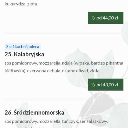
kukurydza, zioła
od 44,00 zł
Szef kuchni poleca
25. Kalabryjska
sos pomidorowy, mozzarella, nduja (włoska, bardzo pikantna
kiełbaska), czerwona cebula, czarne oliwki, zioła
od 43,00 zł
26. Śródziemnomorska
sos pomidorowy, mozzarella, tuńczyk, ser sałatkowy,