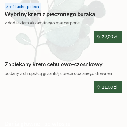
Szef kuchni poleca
Wybitny krem z pieczonego buraka
z dodatkiem aksamitnego mascarpone
22,00 zł
Zapiekany krem cebulowo-czosnkowy
podany z chrupiącą grzanką z pieca opalanego drewnem
21,00 zł
Dania główne - po włosku