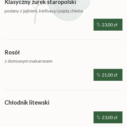
Klasyczny żurek staropolski
podany z jajkiem, kiełbasą i pajdą chleba
23,00 zł
Rosół
z domowym makaronem
21,00 zł
Chłodnik litewski
23,00 zł