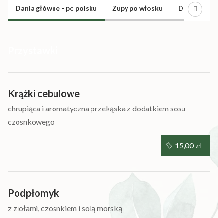
Oferta
Dania główne - po polsku
Zupy po włosku
Dania główn
Przystawki
Krążki cebulowe
chrupiąca i aromatyczna przekąska z dodatkiem sosu
czosnkowego
15,00 zł
Podpłomyk
z ziołami, czosnkiem i solą morską