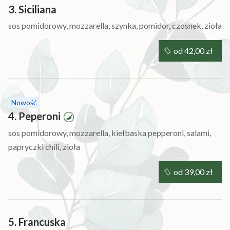
3. Siciliana
sos pomidorowy, mozzarella, szynka, pomidor, czosnek, zioła
od 42,00 zł
Nowość
4. Peperoni
sos pomidorowy, mozzarella, kiełbaska pepperoni, salami,
papryczki chili, zioła
od 39,00 zł
5. Francuska