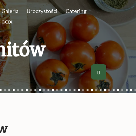
Galeria
Uroczystości
Catering
y BOX
hitów
ów