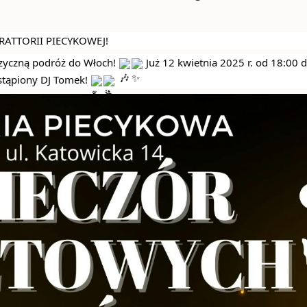
ATTORII PIECYKOWEJ!
yczną podróż do Włoch!
Już 12 kwietnia 2025 r. od 18:00 
astąpiony DJ Tomek!